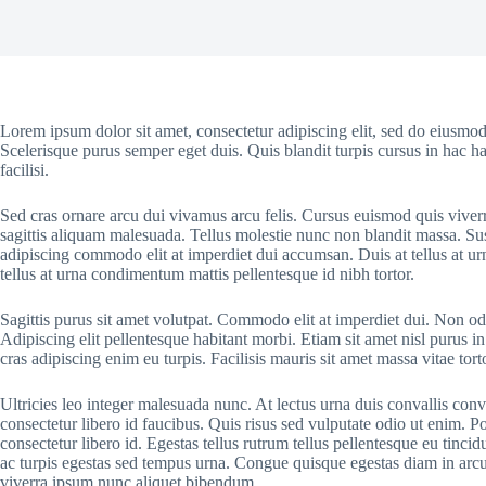
Lorem ipsum dolor sit amet, consectetur adipiscing elit, sed do eiusmod
Scelerisque purus semper eget duis. Quis blandit turpis cursus in hac ha
facilisi.
Sed cras ornare arcu dui vivamus arcu felis. Cursus euismod quis viver
sagittis aliquam malesuada. Tellus molestie nunc non blandit massa. Sus
adipiscing commodo elit at imperdiet dui accumsan. Duis at tellus at u
tellus at urna condimentum mattis pellentesque id nibh tortor.
Sagittis purus sit amet volutpat. Commodo elit at imperdiet dui. Non odi
Adipiscing elit pellentesque habitant morbi. Etiam sit amet nisl purus in
cras adipiscing enim eu turpis. Facilisis mauris sit amet massa vitae to
Ultricies leo integer malesuada nunc. At lectus urna duis convallis conv
consectetur libero id faucibus. Quis risus sed vulputate odio ut enim. 
consectetur libero id. Egestas tellus rutrum tellus pellentesque eu tinci
ac turpis egestas sed tempus urna. Congue quisque egestas diam in arcu c
viverra ipsum nunc aliquet bibendum.