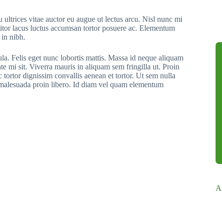
 ultrices vitae auctor eu augue ut lectus arcu. Nisl nunc mi
ttitor lacus luctus accumsan tortor posuere ac. Elementum
 in nibh.
ula. Felis eget nunc lobortis mattis. Massa id neque aliquam
te mi sit. Viverra mauris in aliquam sem fringilla ut. Proin
 tortor dignissim convallis aenean et tortor. Ut sem nulla
r malesuada proin libero. Id diam vel quam elementum
A