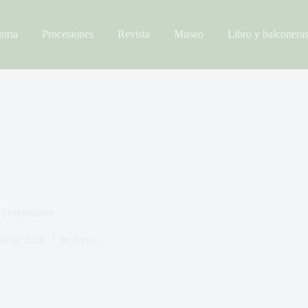
toria
Procesiones
Revista
Museo
Libro y balconera
 Suspendisse
to de 2020
In
News