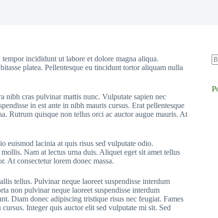
 tempor incididunt ut labore et dolore magna aliqua.
bitasse platea. Pellentesque eu tincidunt tortor aliquam nulla
S
re
P
ra nibh cras pulvinar mattis nunc. Vulputate sapien nec
pendisse in est ante in nibh mauris cursus. Erat pellentesque
rna. Rutrum quisque non tellus orci ac auctor augue mauris. At
o euismod lacinia at quis risus sed vulputate odio.
 mollis. Nam at lectus urna duis. Aliquet eget sit amet tellus
rtor. At consectetur lorem donec massa.
allis tellus. Pulvinar neque laoreet suspendisse interdum
Porta non pulvinar neque laoreet suspendisse interdum
dunt. Diam donec adipiscing tristique risus nec feugiat. Fames
ursus. Integer quis auctor elit sed vulputate mi sit. Sed