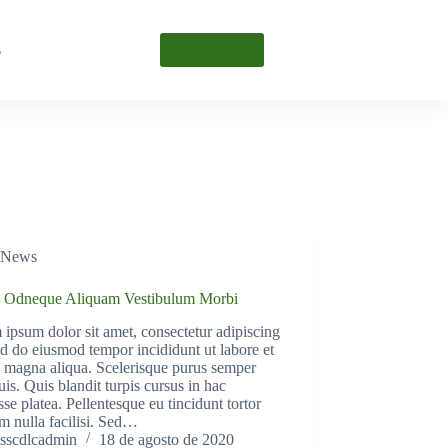
s
CONTACTO
News
 Odneque Aliquam Vestibulum Morbi
ipsum dolor sit amet, consectetur adipiscing
sed do eiusmod tempor incididunt ut labore et
 magna aliqua. Scelerisque purus semper
uis. Quis blandit turpis cursus in hac
sse platea. Pellentesque eu tincidunt tortor
m nulla facilisi. Sed…
sscdlcadmin
18 de agosto de 2020