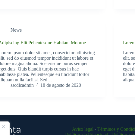
News
Adipiscing Elit Pellentesque Habitant Monroe
Lorem
Lorem ipsum dolor sit amet, consectetur adipiscing
Lorem 
elit, sed do eiusmod tempor incididunt ut labore et
elit, 
dolore magna aliqua. Scelerisque purus semper
dolore
eget duis. Quis blandit turpis cursus in hac
eget d
habitasse platea. Pellentesque eu tincidunt tortor
habita
aliquam nulla facilisi. Sed…
aliqua
sscdlcadmin
18 de agosto de 2020
Aviso legal
-
Términos y Condic
Políticas de Privacidad
-
Políticas d