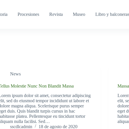
toria
Procesiones
Revista
Museo
Libro y balconera
News
Tellus Molestie Nunc Non Blandit Massa
Massa
Lorem ipsum dolor sit amet, consectetur adipiscing
Lorem 
elit, sed do eiusmod tempor incididunt ut labore et
elit, 
dolore magna aliqua. Scelerisque purus semper
dolore
eget duis. Quis blandit turpis cursus in hac
eget d
habitasse platea. Pellentesque eu tincidunt tortor
habita
aliquam nulla facilisi. Sed…
aliqua
sscdlcadmin
18 de agosto de 2020