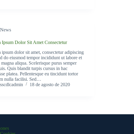
News
 Ipsum Dolor Sit Amet Consectetur
ipsum dolor sit amet, consectetur adipiscing
sed do eiusmod tempor incididunt ut labore et
 magna aliqua. Scelerisque purus semper
uis. Quis blandit turpis cursus in hac
sse platea. Pellentesque eu tincidunt tortor
m nulla facilisi. Sed…
sscdlcadmin
18 de agosto de 2020
iones
e Cookies